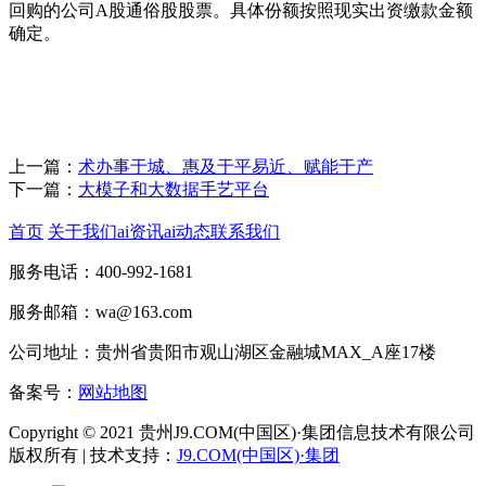
回购的公司A股通俗股股票。具体份额按照现实出资缴款金额
确定。
上一篇：
术办事于城、惠及于平易近、赋能于产
下一篇：
大模子和大数据手艺平台
首页
关于我们
ai资讯
ai动态
联系我们
服务电话：400-992-1681
服务邮箱：wa@163.com
公司地址：贵州省贵阳市观山湖区金融城MAX_A座17楼
备案号：
网站地图
Copyright © 2021 贵州J9.COM(中国区)·集团信息技术有限公司
版权所有 | 技术支持：
J9.COM(中国区)·集团