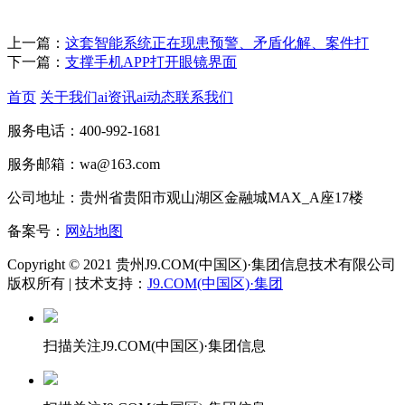
上一篇：
这套智能系统正在现患预警、矛盾化解、案件打
下一篇：
支撑手机APP打开眼镜界面
首页
关于我们
ai资讯
ai动态
联系我们
服务电话：400-992-1681
服务邮箱：wa@163.com
公司地址：贵州省贵阳市观山湖区金融城MAX_A座17楼
备案号：
网站地图
Copyright © 2021 贵州J9.COM(中国区)·集团信息技术有限公司
版权所有 | 技术支持：
J9.COM(中国区)·集团
扫描关注J9.COM(中国区)·集团信息