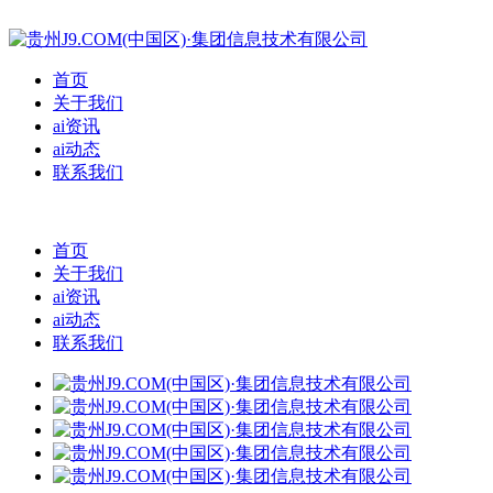
首页
关于我们
ai资讯
ai动态
联系我们
首页
关于我们
ai资讯
ai动态
联系我们